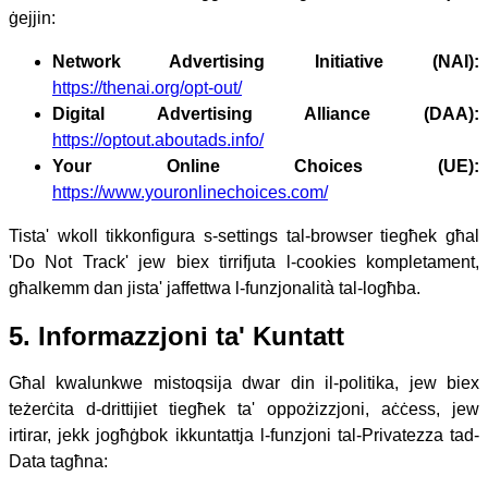
ġejjin:
Network Advertising Initiative (NAI):
https://thenai.org/opt-out/
Digital Advertising Alliance (DAA):
https://optout.aboutads.info/
Your Online Choices (UE):
https://www.youronlinechoices.com/
Tista' wkoll tikkonfigura s-settings tal-browser tiegħek għal
'Do Not Track' jew biex tirrifjuta l-cookies kompletament,
għalkemm dan jista' jaffettwa l-funzjonalità tal-logħba.
5. Informazzjoni ta' Kuntatt
Għal kwalunkwe mistoqsija dwar din il-politika, jew biex
teżerċita d-drittijiet tiegħek ta' oppożizzjoni, aċċess, jew
irtirar, jekk jogħġbok ikkuntattja l-funzjoni tal-Privatezza tad-
Data tagħna: