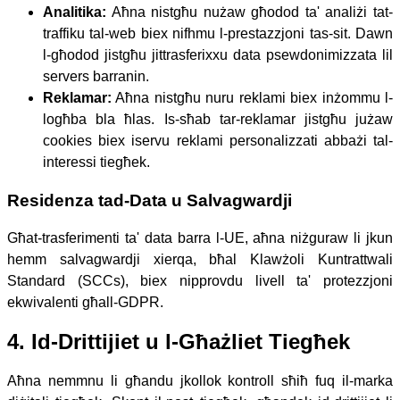
Analitika:
Aħna nistgħu nużaw għodod ta' analiżi tat-
traffiku tal-web biex nifhmu l-prestazzjoni tas-sit. Dawn
l-għodod jistgħu jittrasferixxu data psewdonimizzata lil
servers barranin.
Reklamar:
Aħna nistgħu nuru reklami biex inżommu l-
logħba bla ħlas. Is-sħab tar-reklamar jistgħu jużaw
cookies biex iservu reklami personalizzati abbażi tal-
interessi tiegħek.
Residenza tad-Data u Salvagwardji
Għat-trasferimenti ta' data barra l-UE, aħna niżguraw li jkun
hemm salvagwardji xierqa, bħal Klawżoli Kuntrattwali
Standard (SCCs), biex nipprovdu livell ta' protezzjoni
ekwivalenti għall-GDPR.
4. Id-Drittijiet u l-Għażliet Tiegħek
Aħna nemmnu li għandu jkollok kontroll sħiħ fuq il-marka