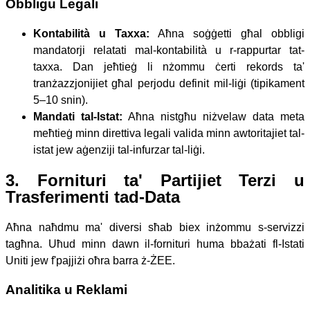
Obbligu Legali
Kontabilità u Taxxa:
Aħna soġġetti għal obbligi
mandatorji relatati mal-kontabilità u r-rappurtar tat-
taxxa. Dan jeħtieġ li nżommu ċerti rekords ta'
tranżazzjonijiet għal perjodu definit mil-liġi (tipikament
5–10 snin).
Mandati tal-Istat:
Aħna nistgħu niżvelaw data meta
meħtieġ minn direttiva legali valida minn awtoritajiet tal-
istat jew aġenziji tal-infurzar tal-liġi.
3. Fornituri ta' Partijiet Terzi u
Trasferimenti tad-Data
Aħna naħdmu ma' diversi sħab biex inżommu s-servizzi
tagħna. Uħud minn dawn il-fornituri huma bbażati fl-Istati
Uniti jew f'pajjiżi oħra barra ż-ŻEE.
Analitika u Reklami