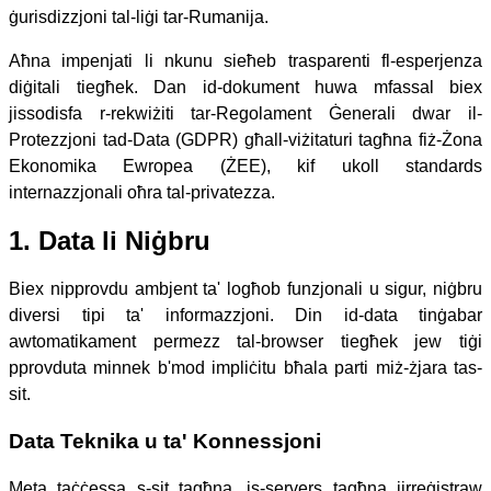
ġurisdizzjoni tal-liġi tar-Rumanija.
Aħna impenjati li nkunu sieħeb trasparenti fl-esperjenza
diġitali tiegħek. Dan id-dokument huwa mfassal biex
jissodisfa r-rekwiżiti tar-Regolament Ġenerali dwar il-
Protezzjoni tad-Data (GDPR) għall-viżitaturi tagħna fiż-Żona
Ekonomika Ewropea (ŻEE), kif ukoll standards
internazzjonali oħra tal-privatezza.
1. Data li Niġbru
Biex nipprovdu ambjent ta' logħob funzjonali u sigur, niġbru
diversi tipi ta' informazzjoni. Din id-data tinġabar
awtomatikament permezz tal-browser tiegħek jew tiġi
pprovduta minnek b'mod impliċitu bħala parti miż-żjara tas-
sit.
Data Teknika u ta' Konnessjoni
Meta taċċessa s-sit tagħna, is-servers tagħna jirreġistraw