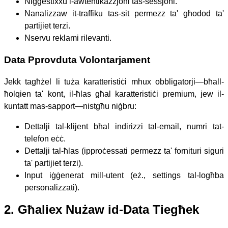
Niġġestixxu l-awtentikazzjoni tas-sessjoni.
Nanalizzaw it-traffiku tas-sit permezz ta' għodod ta'
partijiet terzi.
Nservu reklami rilevanti.
Data Pprovduta Volontarjament
Jekk tagħżel li tuża karatteristiċi mhux obbligatorji—bħall-
ħolqien ta' kont, il-ħlas għal karatteristiċi premium, jew il-
kuntatt mas-sapport—nistgħu niġbru:
Dettalji tal-klijent bħal indirizzi tal-email, numri tat-
telefon eċċ.
Dettalji tal-ħlas (ipproċessati permezz ta' fornituri siguri
ta' partijiet terzi).
Input iġġenerat mill-utent (eż., settings tal-logħba
personalizzati).
2. Għaliex Nużaw id-Data Tiegħek