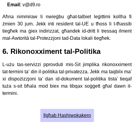
Email:
v@d9.ro
Aħna nimmiraw li nwieġbu għat-talbiet leġittimi kollha fi
żmien 30 jum. Jekk inti resident tal-UE u tħoss li t-tħassib
tiegħek ma ġiex indirizzat, għandek id-dritt li tressaq ilment
mal-Awtorità tal-Protezzjoni tad-Data lokali tiegħek.
6. Rikonoxximent tal-Politika
L-użu tas-servizzi pprovduti mis-Sit jimplika rikonoxximent
tat-termini ta' din il-politika tal-privatezza. Jekk ma taqbilx ma'
xi dispożizzjoni ta' dan id-dokument tal-politika tista' tieqaf
tuża s-sit bħala mod biex ma tibqax soġġett għal dawn it-
termini.
Ilgħab Hashiwokakero