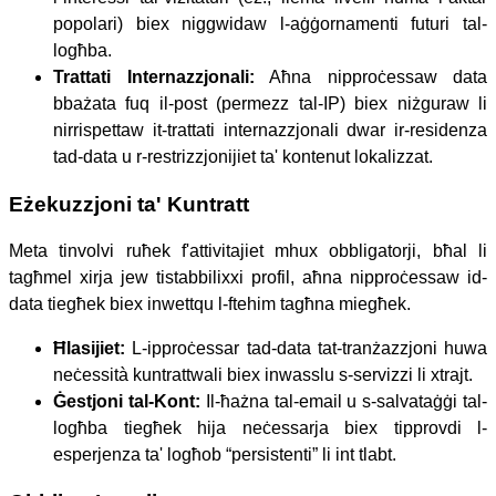
popolari) biex niggwidaw l-aġġornamenti futuri tal-
logħba.
Trattati Internazzjonali:
Aħna nipproċessaw data
bbażata fuq il-post (permezz tal-IP) biex niżguraw li
nirrispettaw it-trattati internazzjonali dwar ir-residenza
tad-data u r-restrizzjonijiet ta' kontenut lokalizzat.
Eżekuzzjoni ta' Kuntratt
Meta tinvolvi ruħek f'attivitajiet mhux obbligatorji, bħal li
tagħmel xirja jew tistabbilixxi profil, aħna nipproċessaw id-
data tiegħek biex inwettqu l-ftehim tagħna miegħek.
Ħlasijiet:
L-ipproċessar tad-data tat-tranżazzjoni huwa
neċessità kuntrattwali biex inwasslu s-servizzi li xtrajt.
Ġestjoni tal-Kont:
Il-ħażna tal-email u s-salvataġġi tal-
logħba tiegħek hija neċessarja biex tipprovdi l-
esperjenza ta' logħob “persistenti” li int tlabt.