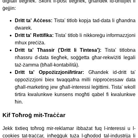
diġitali tiegħek. Skont il-post tiegħek, għandek id-drittijiet li
ġejjin:
Dritt ta' Aċċess:
Tista' titlob kopja tad-data li għandna
dwarek.
Dritt ta' Rettifika:
Tista' titlob li nikkoreġu informazzjoni
mhux preċiża.
Dritt ta' Tħassir ('Dritt li Tintesa'):
Tista' titlobna
nħassru d-data tiegħek, soġġetta għar-rekwiżiti legali
taż-żamma (bħall-kontabilità).
Dritt ta' Oppożizzjoni/Irtirar:
Għandek id-dritt ta'
oppożizzjoni biex twaqqafna milli nipproċessaw data
għall-marketing jew għall-interessi leġittimi. Tista' wkoll
tirtira kwalunkwe kunsens mogħti qabel fi kwalunkwe
ħin.
Kif Toħroġ mit-Traċċar
Jekk tixtieq toħroġ mir-reklamar ibbażat fuq l-interessi u l-
cookies tat-traċċar, inħeġġuk tuża l-għodod tal-industrija li