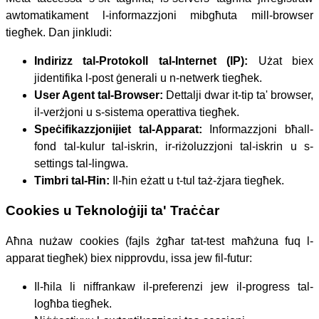
awtomatikament l-informazzjoni mibgħuta mill-browser
tiegħek. Dan jinkludi:
Indirizz tal-Protokoll tal-Internet (IP):
Użat biex
jidentifika l-post ġenerali u n-netwerk tiegħek.
User Agent tal-Browser:
Dettalji dwar it-tip ta' browser,
il-verżjoni u s-sistema operattiva tiegħek.
Speċifikazzjonijiet tal-Apparat:
Informazzjoni bħall-
fond tal-kulur tal-iskrin, ir-riżoluzzjoni tal-iskrin u s-
settings tal-lingwa.
Timbri tal-Ħin:
Il-ħin eżatt u t-tul taż-żjara tiegħek.
Cookies u Teknoloġiji ta' Traċċar
Aħna nużaw cookies (fajls żgħar tat-test maħżuna fuq l-
apparat tiegħek) biex nipprovdu, issa jew fil-futur:
Il-ħila li niffrankaw il-preferenzi jew il-progress tal-
logħba tiegħek.