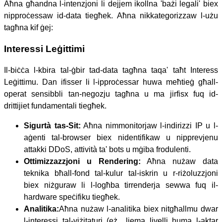
Aħna għandna l-intenzjoni li dejjem ikollna 'bażi legali' biex
nipproċessaw id-data tiegħek. Aħna nikkategorizzaw l-użu
tagħna kif ġej:
Interessi Leġittimi
Il-biċċa l-kbira tal-ġbir tad-data tagħna taqa' taħt Interess
Leġittimu. Dan ifisser li l-ipproċessar huwa meħtieġ għall-
operat sensibbli tan-negozju tagħna u ma jirfisx fuq id-
drittijiet fundamentali tiegħek.
Sigurtà tas-Sit:
Aħna nimmonitorjaw l-indirizzi IP u l-
aġenti tal-browser biex nidentifikaw u nipprevjenu
attakki DDoS, attività ta' bots u mġiba frodulenti.
Ottimizzazzjoni u Rendering:
Aħna nużaw data
teknika bħall-fond tal-kulur tal-iskrin u r-riżoluzzjoni
biex niżguraw li l-logħba tirrenderja sewwa fuq il-
hardware speċifiku tiegħek.
Analitika:
Aħna nużaw l-analitika biex nitgħallmu dwar
l-interessi tal-viżitaturi (eż., liema livelli huma l-aktar