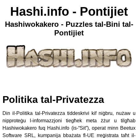
Hashi.info - Pontijiet
Hashiwokakero - Puzzles tal-Bini tal-
Pontijiet
Politika tal-Privatezza
Din il-Politika tal-Privatezza tiddeskrivi kif niġbru, nużaw u
nipproteġu l-informazzjoni tiegħek meta żżur u tilgħab
Hashiwokakero fuq Hashi.info (is-“Sit”), operat minn Beetux
Software SRL, kumpanija bbażata fl-UE rreġistrata taħt il-